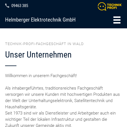
09463 385
Helmberger Elektrotechnik GmbH
TECHNIK-PROFI-FACHGESCHÄFT IN WALD
Unser Unternehmen
Willkommen in unserem Fachgeschäft!
Als inhabergeführtes, traditionsreiches Fachgeschäft
versorgen wir unsere Kunden mit hochwertigen Produkten aus
der Welt der Unterhaltungselektronik, Satellitentechnik und
Haushaltsgeräte.
Seit 1973 sind wir als Dienstleister und Arbeitgeber auch ein
wichtiger Teil der lokalen Infrastruktur und gestalten die
Zukunft unserer Gemeinde aktiv mit.