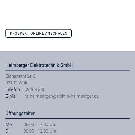
PROSPEKT ONLINE ANSCHAUEN
Helmberger Elektrotechnik GmbH
Eichenstraße 6
93192
Wald
Telefon
09463 385
E-Mail
ra.helmberger@elektro-helmberger.de
Öffnungszeiten
Mo
08:00 - 17:00 Uhr
Di
08:00 - 12:00 Uhr