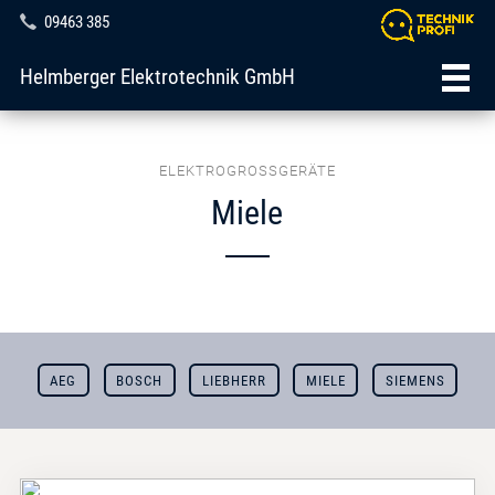
09463 385
Helmberger Elektrotechnik GmbH
ELEKTROGROSSGERÄTE
Miele
AEG
BOSCH
LIEBHERR
MIELE
SIEMENS